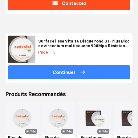
Contactez
Surface lisse Vita 16 Disque rond ST-Plus Bloc
de zirconium multicouche 900Mpa Résistance
à la flexion 46% Translucide
Price： 5
Continuer
Produits Recommandés
Bloc de
Bloc de
Résistance
Bloc de