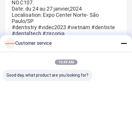
NO.C107.
Date: du 24 au 27 janvier,2024
Localisation: Expo Center Norte- São
Paulo/SP
#dentistry #videc2023 #vietnam #dentiste
#dentaltech #zirconia
Customer service
Recommended Products
10:49 AM
Good day, what product are you looking for?
Matériau CAD
Bloc de
BLOCS
Bloc de
CAM en bloc
cobalt-
MULTICOUCH
zirconium
de zirconium
chrome,
ES DE
pré-ombré
dentaire avec
disque en
ZIRCONIE 4D
fournissan
une
alliage de
MASTER
des résult
Meilleur prix
Meilleur prix
Meilleur prix
Meilleur pr
résistance
cobalt-
de couleur
élevée et des
chrome
uniformes
performance
conçu pour
prévisibles
s de frittage
les
sans étape