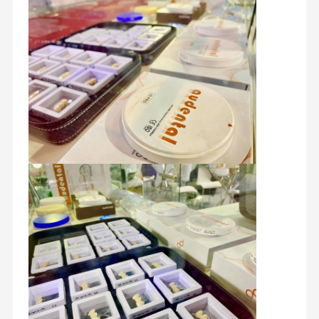
Fondée en 2007, Audental est un fabricant chinois de premier
plan dans le domaine des biomatériaux dentaires, offrant un
portefeuille complet comprenant des blocs de zirconium haut
Maison
Produits
Au Sujet De
Visite
de gamme, des céramiques de verre,une large gamme d'alliages
métalliques dentaires, et des solutions dentaires numériques
Nous
D'usine
avancées.
Nos installations de production de pointe situées à Changsha,