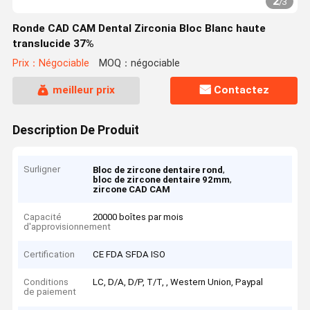
2
/
3
Ronde CAD CAM Dental Zirconia Bloc Blanc haute
translucide 37%
Prix：Négociable
MOQ：négociable
meilleur prix
Contactez
Description De Produit
Surligner
,
Bloc de zircone dentaire rond
,
bloc de zircone dentaire 92mm
zircone CAD CAM
Capacité
20000 boîtes par mois
d'approvisionnement
Certification
CE FDA SFDA ISO
Conditions
LC, D/A, D/P, T/T, , Western Union, Paypal
de paiement