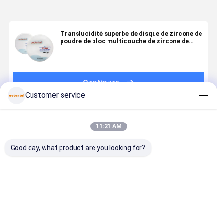
Translucidité superbe de disque de zircone de
poudre de bloc multicouche de zircone de
PreShaded
Continuer
Customer service
Produits Recommandés
11:21 AM
Good day, what product are you looking for?
Bloc de
Bloc de
Résistance
Bloc de
zirconium
zirconium
naturelle
zirconium
multicouche
multicouche
sans couture
multicouc
offrant une
conçu avec
bonne
conçu ave
résistance
précision,
translucide
précision,
Meilleur prix
Meilleur prix
Meilleur prix
Meilleur p