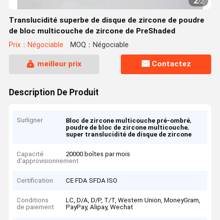
2
/
2
Translucidité superbe de disque de zircone de poudre
de bloc multicouche de zircone de PreShaded
Prix：Négociable
MOQ：Négociable
meilleur prix
Contactez
Description De Produit
Surligner
,
Bloc de zircone multicouche pré-ombré
,
poudre de bloc de zircone multicouche
super translucidité de disque de zircone
Capacité
20000 boîtes par mois
d'approvisionnement
Certification
CE FDA SFDA ISO
Conditions
LC, D/A, D/P, T/T, Western Union, MoneyGram,
de paiement
PayPay, Alipay, Wechat