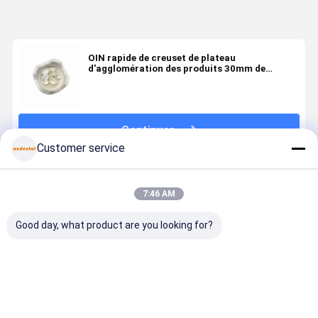
OIN rapide de creuset de plateau
d'agglomération des produits 30mm de
laboratoire dentaire de mise à feu de four
Continuer
Customer service
Produits Recommandés
7:46 AM
Good day, what product are you looking for?
Équipement
Lab dentaire
Équipement
Lab dentai
de
tache et
de
tache et
laboratoire
glaçage pâte
laboratoire
glaçage pâ
dentaire
25 ml liquide
dentaire
25 ml liqui