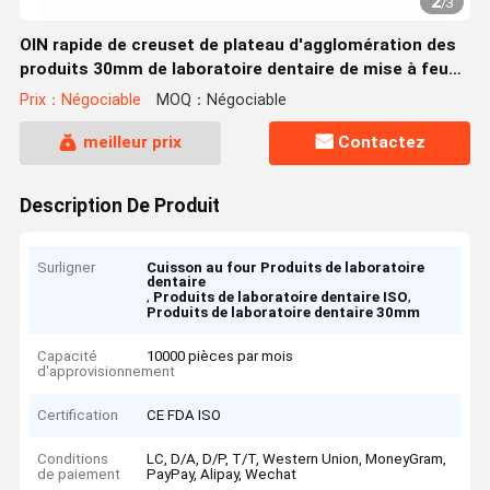
2
/
3
OIN rapide de creuset de plateau d'agglomération des
produits 30mm de laboratoire dentaire de mise à feu
de four
Prix：Négociable
MOQ：Négociable
meilleur prix
Contactez
Description De Produit
Surligner
Cuisson au four Produits de laboratoire
dentaire
,
,
Produits de laboratoire dentaire ISO
Produits de laboratoire dentaire 30mm
Capacité
10000 pièces par mois
d'approvisionnement
Certification
CE FDA ISO
Conditions
LC, D/A, D/P, T/T, Western Union, MoneyGram,
de paiement
PayPay, Alipay, Wechat