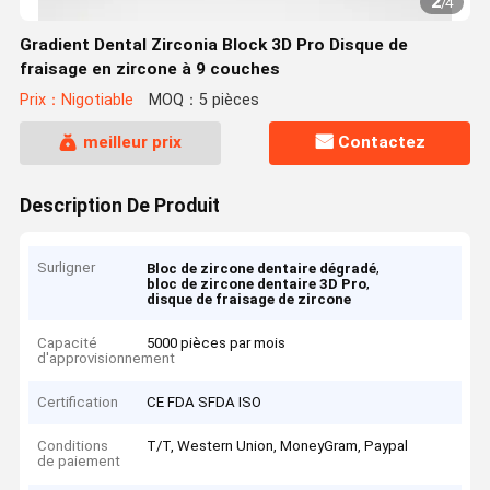
2
/
4
Gradient Dental Zirconia Block 3D Pro Disque de
fraisage en zircone à 9 couches
Prix：Nigotiable
MOQ：5 pièces
meilleur prix
Contactez
Description De Produit
Surligner
,
Bloc de zircone dentaire dégradé
,
bloc de zircone dentaire 3D Pro
disque de fraisage de zircone
Capacité
5000 pièces par mois
d'approvisionnement
Certification
CE FDA SFDA ISO
Conditions
T/T, Western Union, MoneyGram, Paypal
de paiement