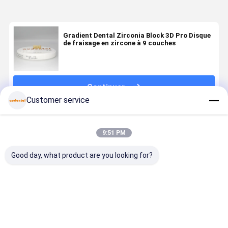
Gradient Dental Zirconia Block 3D Pro Disque
de fraisage en zircone à 9 couches
Continuer
Customer service
Produits Recommandés
9:51 PM
Good day, what product are you looking for?
Bloc de
Bloc de
Bloc de
Bloc de
zirconium
zircone
zirconia
zirconium
dentaire
dentaire
dentaire idéal
dentaire 3
disponible en
blocs de
pour les
PRO
VITA 16
céramique de
laboratoires
personnali
Meilleur prix
Meilleur prix
Meilleur prix
Meilleur p