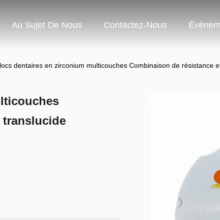
Au Sujet De Nous
Contactez-Nous
Événem
locs dentaires en zirconium multicouches Combinaison de résistance et
lticouches
 translucide