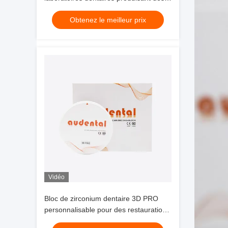
couronnes, des ponts et des
Obtenez le meilleur prix
composants d'implants avec des
résultats cohérents
Vidéo
Bloc de zirconium dentaire 3D PRO
personnalisable pour des restaurations
précises et durables