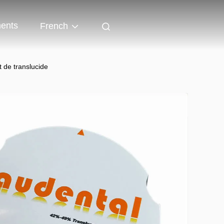
ents
French
 de translucide