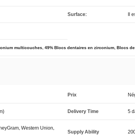
Surface:
Il e
,
,
rconium multicouches
49% Blocs dentaires en zirconium
Blocs de
Prix
Né
m)
Delivery Time
5 d
MoneyGram, Western Union,
Supply Ability
200