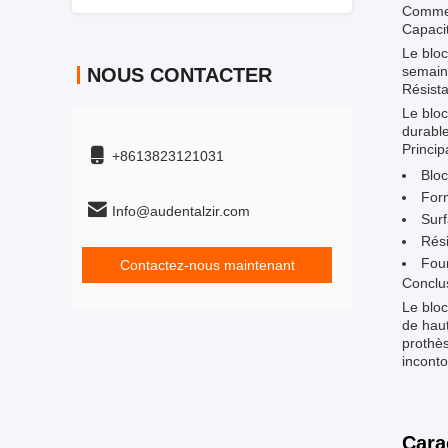
Comme s
Capaci
Le bloc
semain
NOUS CONTACTER
Résist
Le bloc
durable
Princip
+8613823121031
Bloc
Form
Info@audentalzir.com
Surf
Rés
Four
Contactez-nous maintenant
Conclu
Le bloc
de haut
prothès
inconto
Cara