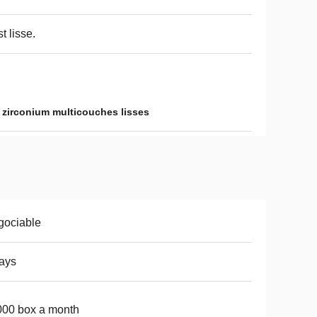
st lisse.
 zirconium multicouches lisses
gociable
ays
00 box a month