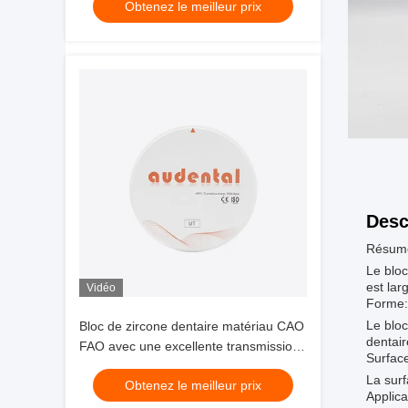
Obtenez le meilleur prix
Desc
Résumé
Le bloc
est lar
Vidéo
Forme:
Le bloc
Bloc de zircone dentaire matériau CAO
dentair
FAO avec une excellente transmission
Surface
de la lumière et des performances de
La surf
Obtenez le meilleur prix
frittage pour applications dentaires
Applica