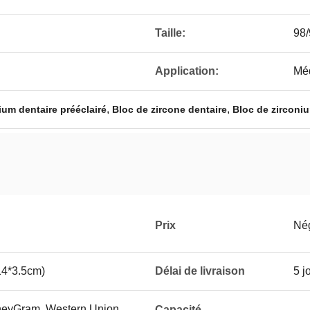
Taille:
98
Application:
Méd
,
,
ium dentaire prééclairé
Bloc de zircone dentaire
Bloc de zirconiu
Prix
Né
14*3.5cm)
Délai de livraison
5 j
oneyGram, Western Union,
Capacité