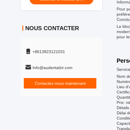
Inform
Pour pa
préfére
Conclu
Le bloc
NOUS CONTACTER
moderne
pour le
+8613823121031
Pers
Info@audentalzir.com
Service
Nom de
Numéro
Contactez-nous maintenant
Lieu d'
Certif
Quanti
Prix: n
Détails
Délai d
Condit
Capaci
Transl