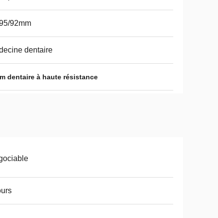
/95/92mm
ecine dentaire
m dentaire à haute résistance
gociable
ours