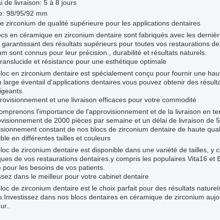
i de livraison: 5 à 8 jours
le: 98/95/92 mm
e zirconium de qualité supérieure pour les applications dentaires
cs en céramique en zirconium dentaire sont fabriqués avec les dernièr
, garantissant des résultats supérieurs pour toutes vos restaurations 
um sont connus pour leur précision., durabilité et résultats naturels.
ranslucide et résistance pour une esthétique optimale
loc en zirconium dentaire est spécialement conçu pour fournir une haute
 large éventail d'applications dentaires.vous pouvez obtenir des résulta
igeants.
ovisionnement et une livraison efficaces pour votre commodité
mprenons l'importance de l'approvisionnement et de la livraison en te
ovisionnement de 2000 pièces par semaine et un délai de livraison de
sionnement constant de nos blocs de zirconium dentaire de haute quali
ble en différentes tailles et couleurs
loc de zirconium dentaire est disponible dans une variété de tailles,
ques de vos restaurations dentaires.y compris les populaires Vita16 et
e pour les besoins de vos patients.
ssez dans le meilleur pour votre cabinet dentaire
loc de zirconium dentaire est le choix parfait pour des résultats naturel
s.Investissez dans nos blocs dentaires en céramique de zirconium aujou
ur..