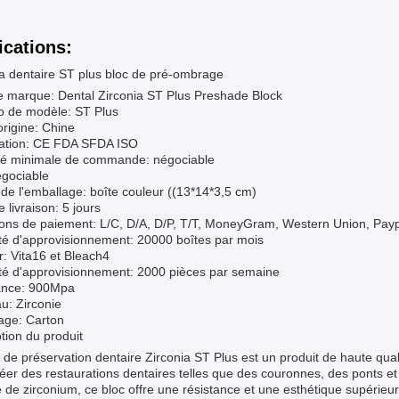
ications:
ia dentaire ST plus bloc de pré-ombrage
 marque: Dental Zirconia ST Plus Preshade Block
 de modèle: ST Plus
origine: Chine
ication: CE FDA SFDA ISO
té minimale de commande: négociable
égociable
 de l'emballage: boîte couleur ((13*14*3,5 cm)
e livraison: 5 jours
ions de paiement: L/C, D/A, D/P, T/T, MoneyGram, Western Union, Pay
té d'approvisionnement: 20000 boîtes par mois
: Vita16 et Bleach4
té d'approvisionnement: 2000 pièces par semaine
ance: 900Mpa
u: Zirconie
age: Carton
tion du produit
 de préservation dentaire Zirconia ST Plus est un produit de haute quali
éer des restaurations dentaires telles que des couronnes, des ponts et 
 de zirconium, ce bloc offre une résistance et une esthétique supérieure