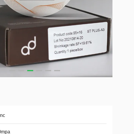
anc
0mpa