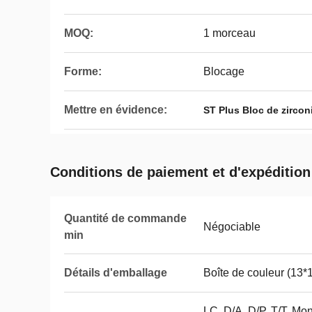
MOQ:
1 morceau
Forme:
Blocage
Mettre en évidence:
ST Plus Bloc de zircon
Conditions de paiement et d'expédition
Quantité de commande
Négociable
min
Détails d'emballage
Boîte de couleur (13*
LC, D/A, D/P, T/T, M