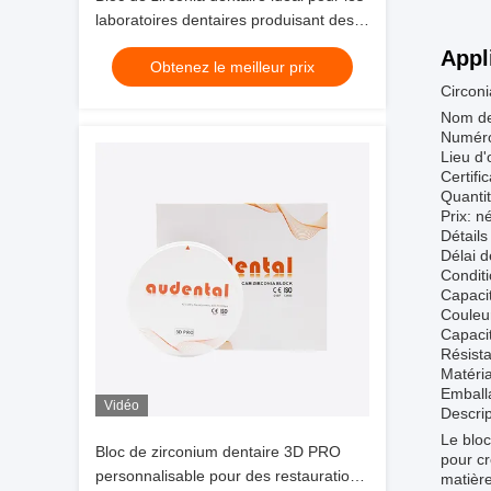
laboratoires dentaires produisant des
couronnes, des ponts et des
Appl
Obtenez le meilleur prix
composants d'implants avec des
Circon
résultats cohérents
Nom de
Numéro
Lieu d'
Certif
Quanti
Prix: n
Détails
Délai d
Condit
Capaci
Couleur
Capaci
Résist
Matéria
Emball
Vidéo
Descrip
Le bloc
Bloc de zirconium dentaire 3D PRO
pour cr
personnalisable pour des restaurations
matière