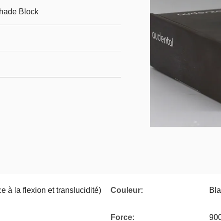
shade Block
 à la flexion et translucidité)
Couleur:
Bl
Force:
90