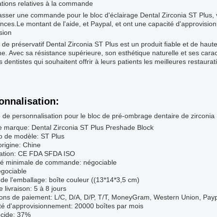
ations relatives à la commande
sser une commande pour le bloc d'éclairage Dental Zirconia ST Plus, 
nces.Le montant de l'aide, et Paypal, et ont une capacité d'approvisi
sion
 de préservatif Dental Zirconia ST Plus est un produit fiable et de haut
. Avec sa résistance supérieure, son esthétique naturelle et ses caract
s dentistes qui souhaitent offrir à leurs patients les meilleures restaurat
onnalisation:
 de personnalisation pour le bloc de pré-ombrage dentaire de zirconia
 marque: Dental Zirconia ST Plus Preshade Block
 de modèle: ST Plus
origine: Chine
ication: CE FDA SFDA ISO
té minimale de commande: négociable
égociable
 de l'emballage: boîte couleur ((13*14*3,5 cm)
e livraison: 5 à 8 jours
ions de paiement: L/C, D/A, D/P, T/T, MoneyGram, Western Union, Pay
té d'approvisionnement: 20000 boîtes par mois
ucide: 37%