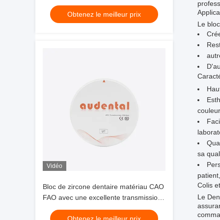
profess
précises et durables
Applica
Obtenez le meilleur prix
Le bloc
Crée
Rest
autr
D'au
Caracté
Haut
Esth
couleur
Faci
laborat
Qual
sa qual
Pers
Vidéo
patient
Colis et
Bloc de zircone dentaire matériau CAO
Le Den
FAO avec une excellente transmission
assuran
de la lumière et des performances de
comman
Obtenez le meilleur prix
frittage pour applications dentaires