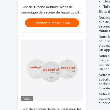
Déla
Tail
Bloc de zircone dentaire blocs de
Blocs d
céramique de zircone de haute qualité
Nos blo
offrant des solutions de restauration
qualité
Obtenez le meilleur prix
dentaire précises et durables
zirconi
Haute t
Notre b
pour un
plus ex
Un appr
Nous co
d'appr
approvi
Disponi
Notre b
spécifi
parfait
Investi
Notre b
patient
Vidéo
supérie
Bloc de zirconia dentaire idéal pour les