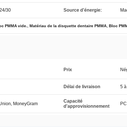
/24/30
Source d'énergie:
Mac
,
,
oc PMMA vide.
Matériau de la disquette dentaire PMMA
Bloc PMM
Prix
Né
Délai de livraison
5 à
Capacité
n Union, MoneyGram
PC
d'approvisionnement