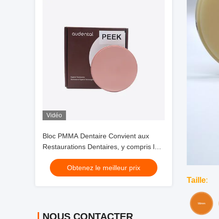
Vidéo
Bloc PMMA Dentaire Convient aux
Restaurations Dentaires, y compris les
Couronnes Temporaires, les Ponts et
Obtenez le meilleur prix
les Piliers avec un Matériau Résistant
Taille
:
NOUS CONTACTER