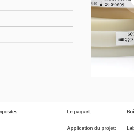
mposites
Le paquet:
Boî
Application du projet:
Lab