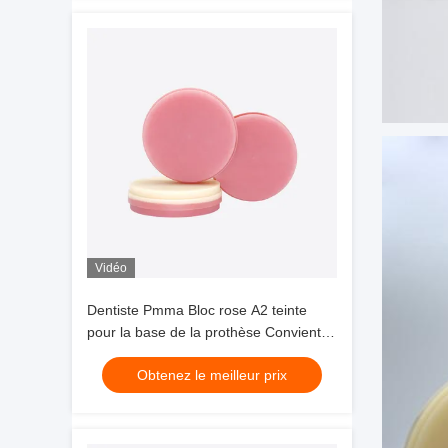
Vidéo
Dentiste Pmma Bloc rose A2 teinte
pour la base de la prothèse Convient
pour les couronnes temporaires ponts
Obtenez le meilleur prix
Prothèses complètes et cadres avec
des données physiques