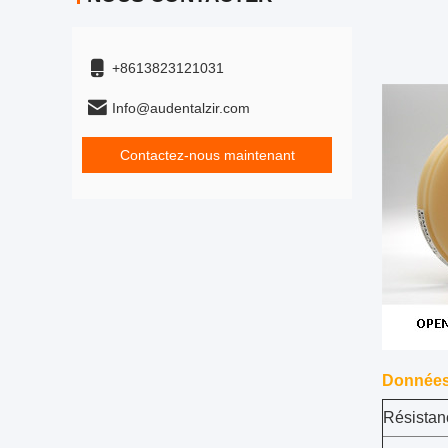
+8613823121031
Info@audentalzir.com
Contactez-nous maintenant
Données
Résistanc