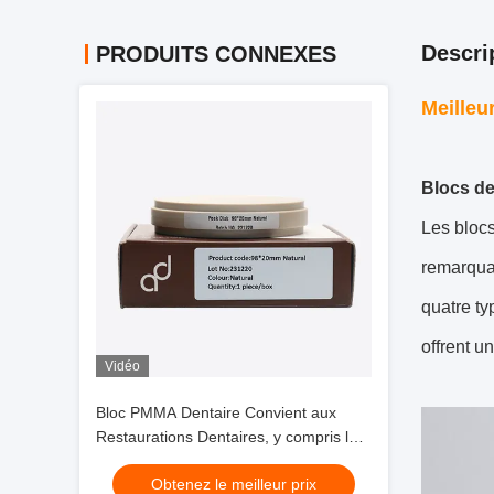
Descri
PRODUITS CONNEXES
Meilleu
Blocs de
Les blocs
remarquab
quatre ty
offrent u
Vidéo
Bloc PMMA Dentaire Convient aux
Restaurations Dentaires, y compris les
Couronnes Temporaires, les Ponts et
Obtenez le meilleur prix
les Piliers avec un Matériau Résistant