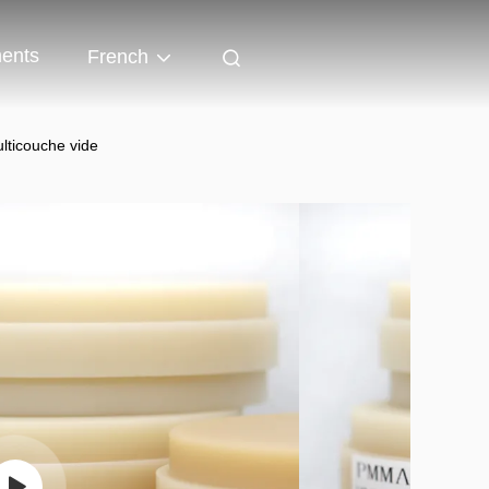
ents
French
ticouche vide