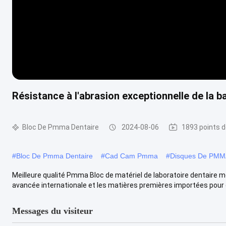
Résistance à l'abrasion exceptionnelle de la
Bloc De Pmma Dentaire
2024-08-06
1893 points d
#
Bloc De Pmma Dentaire
#
Cad Cam Pmma
#
Disques De PMMA
Meilleure qualité Pmma Bloc de matériel de laboratoire dentaire 
avancée internationale et les matières premières importées pour d
Messages du visiteur