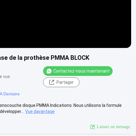
 base de la prothèse PMMA BLOCK
Contactez-nous maintenant
e vue
Partager
 Dentaire
monocouche disque PMMA Indications: Nous utilisons la formule
évelopper...
Vue davantage
Laissez un message.