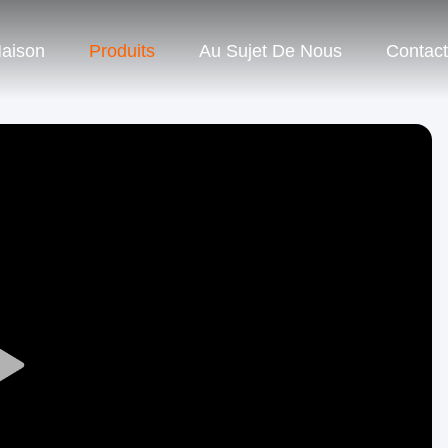
aison
Produits
Au Sujet De Nous
Contac
Play
Video