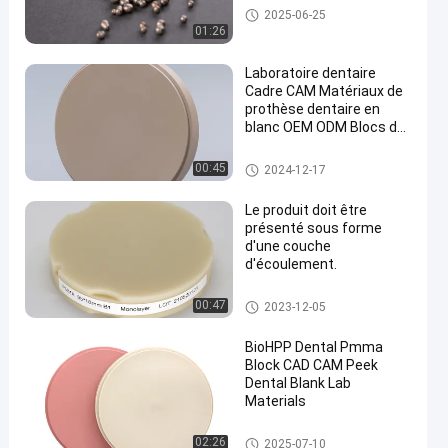
Alliages dentaires
2025-06-25
01:26
Laboratoire dentaire
Cadre CAM Matériaux de
prothèse dentaire en
blanc OEM ODM Blocs de
coup d'œil dentaire
Bloc De Pmma Dentaire
00:45
2024-12-17
Le produit doit être
présenté sous forme
d'une couche
d'écoulement.
Bloc De Pmma Dentaire
00:47
2023-12-05
BioHPP Dental Pmma
Block CAD CAM Peek
Dental Blank Lab
Materials
Bloc De Pmma Dentaire
02:26
2025-07-10