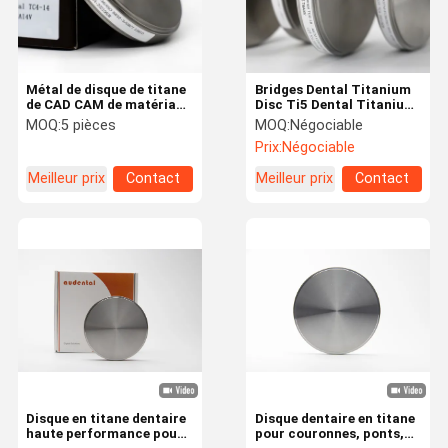
Métal de disque de titane
Bridges Dental Titanium
de CAD CAM de matériau
Disc Ti5 Dental Titanium
d'implant dentaire de
Block CAD CAM
MOQ:
5 pièces
MOQ:
Négociable
chrome de cobalt
Prix:
Négociable
Meilleur prix
Contact
Meilleur prix
Contact
Maison
Produits
Au Sujet De
Visite
Nous
D'usine
Disque en titane dentaire
Disque dentaire en titane
haute performance pour
pour couronnes, ponts,