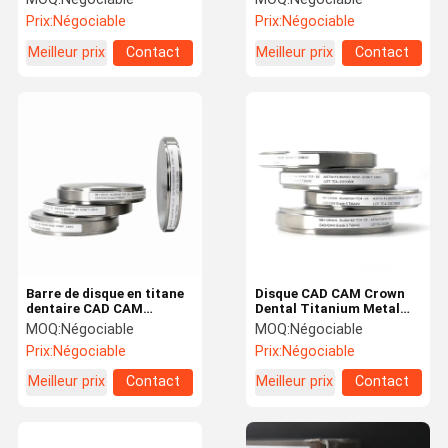
métalliques dentaires
Prix:
Négociable
Prix:
Négociable
Meilleur prix
Contact
Meilleur prix
Contact
Barre de disque en titane
Disque CAD CAM Crown
dentaire CAD CAM
Dental Titanium Metal
Couronne dentaire en
Block Milling Grade 5 FDA
MOQ:
Négociable
MOQ:
Négociable
titane Ti2 TC4
Prix:
Négociable
Prix:
Négociable
Meilleur prix
Contact
Meilleur prix
Contact