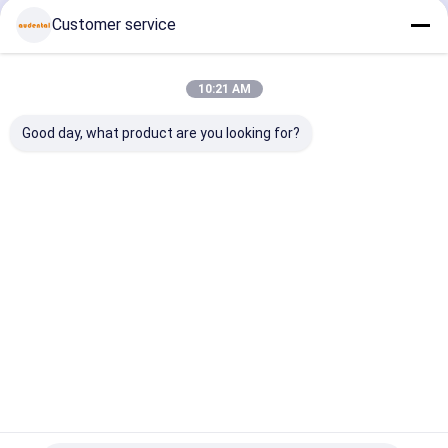
Continuer
Customer service
Bloc De Pmma Dentaire
Disque de cire dentaire
10:21 AM
Nos Catégories
Disque en titane dentaire
Good day, what product are you looking for?
Bloc chrome cobalt
Fraise en zircone
Bloc de
Bloc de
Bloc de
Céramique
Fraise de polissage de zircone
zircone
zircone
zircone pré-
verre dent
dentaire
multicouche
ombré
Équipement de laboratoire dentaire
Alliages dentaires
Aperçu
Au sujet de
Contactez-
Desktop
nous
nous
Site
Plan du site
Politique de confidentialité