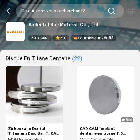
Audental Bio-Material Co., Ltd
20
5.0
Fournisseur vérifié
YEARS
Disque En Titane Dentaire
(22)
Zirkonzahn Dental
CAD CAM Implant
Titanium Disc Bar Ti CAD
dentaire en titane Ti5
CAM Bloc de fraisage
Fraisage de couronnes
MOQ:
Négociable
MOQ:
Négociable