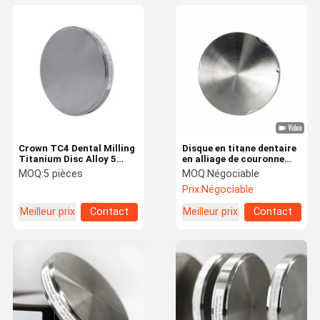
Crown TC4 Dental Milling
Disque en titane dentaire
Titanium Disc Alloy 5
en alliage de couronne
Grade Class II ISO
Ti2 Zirkonzohn Système
MOQ:
5 pièces
MOQ:
Négociable
CAD CAM
Prix:
Négociable
Meilleur prix
Contact
Meilleur prix
Contact