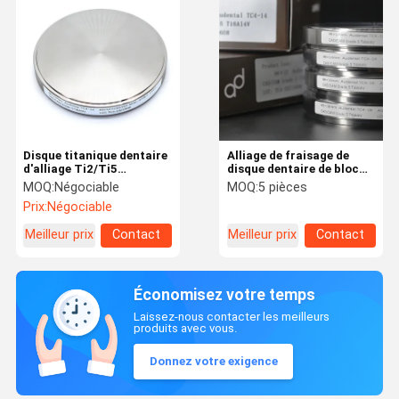
Disque titanique dentaire
Alliage de fraisage de
d'alliage Ti2/Ti5
disque dentaire de bloc
Zirkonzahn CAD CAM
titanique de Ti pour les
MOQ:
Négociable
MOQ:
5 pièces
fraisant le bloc
couronnes fraisées
Prix:
Négociable
Meilleur prix
Contact
Meilleur prix
Contact
Économisez votre temps
Laissez-nous contacter les meilleurs
produits avec vous.
Donnez votre exigence