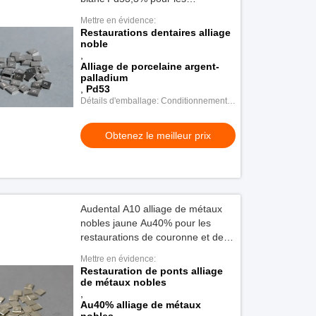
restaurations dentaires durables
Mettre en évidence:
Restaurations dentaires alliage
noble
,
Alliage de porcelaine argent-
palladium
,
Pd53
Détails d'emballage: Conditionnement
en plastique
Obtenez le meilleur prix
Audental A10 alliage de métaux
nobles jaune Au40% pour les
restaurations de couronne et de
pont
Mettre en évidence:
Restauration de ponts alliage
de métaux nobles
,
Au40% alliage de métaux