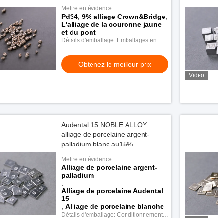
Mettre en évidence:
Pd34
,
9% alliage Crown&Bridge
,
L'alliage de la couronne jaune
et du pont
Détails d'emballage: Emballages en
plastique
Obtenez le meilleur prix
Vidéo
Audental 15 NOBLE ALLOY
alliage de porcelaine argent-
palladium blanc au15%
Mettre en évidence:
Alliage de porcelaine argent-
palladium
,
Alliage de porcelaine Audental
15
,
Alliage de porcelaine blanche
Détails d'emballage: Conditionnement