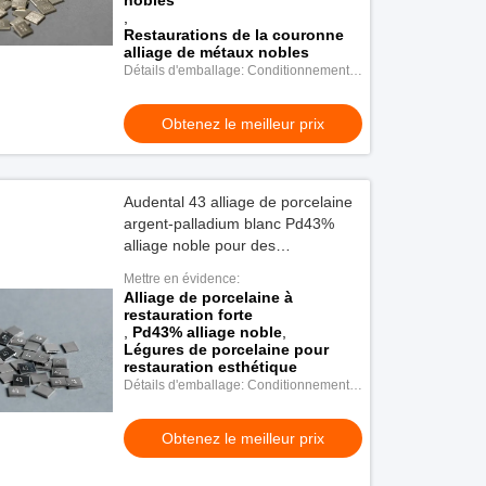
nobles
,
Restaurations de la couronne
alliage de métaux nobles
Détails d'emballage: Conditionnement
en plastique
Obtenez le meilleur prix
Audental 43 alliage de porcelaine
argent-palladium blanc Pd43%
alliage noble pour des
restaurations dentaires fortes et
Mettre en évidence:
esthétiques
Alliage de porcelaine à
restauration forte
,
Pd43% alliage noble
,
Légures de porcelaine pour
restauration esthétique
Détails d'emballage: Conditionnement
en plastique
Obtenez le meilleur prix