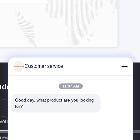
Customer service
dental Bio-Material Co., Ltd
11:07 AM
Good day, what product are you looking 
for?
vous rappellera au plus vite.
inscrivez-vous