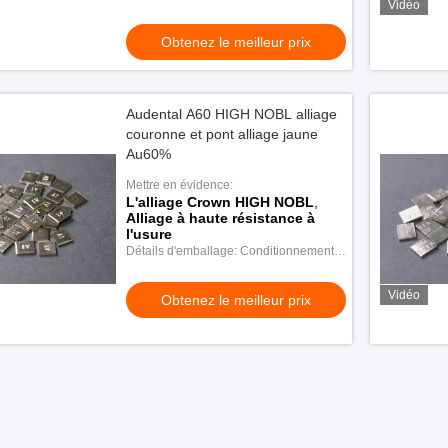
Vidéo
en plastique
Obtenez le meilleur prix
Audental A60 HIGH NOBL alliage
couronne et pont alliage jaune
Au60%
Mettre en évidence:
L'alliage Crown HIGH NOBL
,
Alliage à haute résistance à
l'usure
Détails d'emballage: Conditionnement
en plastique
Vidéo
Obtenez le meilleur prix