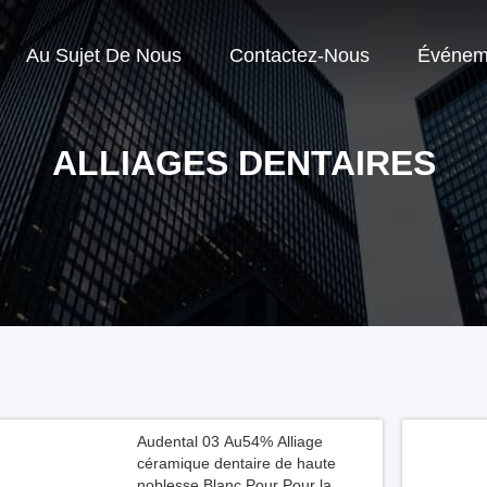
Au Sujet De Nous
Contactez-Nous
Événem
ALLIAGES DENTAIRES
Audental 03 Au54% Alliage
céramique dentaire de haute
noblesse Blanc Pour Pour la