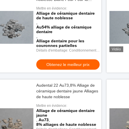
fabrication de restaurations de
Mettre en évidence:
porcelaine
Alliage de céramique dentaire
de haute noblesse
,
Au54% alliage de céramique
dentaire
,
Alliage dentaire pour les
couronnes partielles
Vidéo
Détails d'emballage: Conditionnement
en plastique
Obtenez le meilleur prix
Audental 22 Au73,8% Alliage de
céramique dentaire jaune Alliages
de haute noblesse
Mettre en évidence:
Alliage de céramique dentaire
jaune
,
Au73
,
8% alliages de haute noblesse