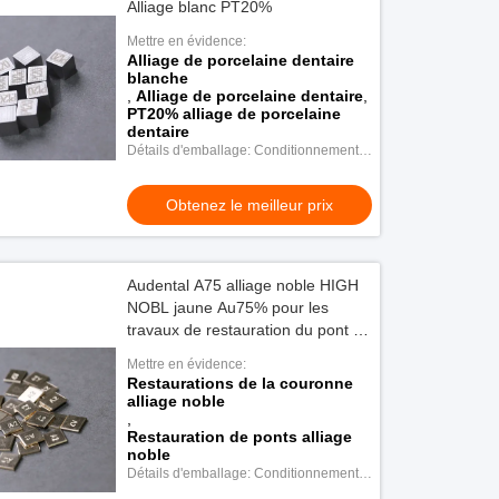
Alliage blanc PT20%
Mettre en évidence:
Alliage de porcelaine dentaire
blanche
,
Alliage de porcelaine dentaire
,
PT20% alliage de porcelaine
dentaire
Détails d'emballage: Conditionnement
en plastique
Obtenez le meilleur prix
Audental A75 alliage noble HIGH
NOBL jaune Au75% pour les
travaux de restauration du pont de
la Couronne
Mettre en évidence:
Restaurations de la couronne
alliage noble
,
Restauration de ponts alliage
noble
Détails d'emballage: Conditionnement
en plastique