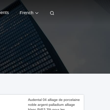
ents
French
Audental 04 alliage de porcelaine
noble argent-palladium alliage
blanc Pd53,3% pour les