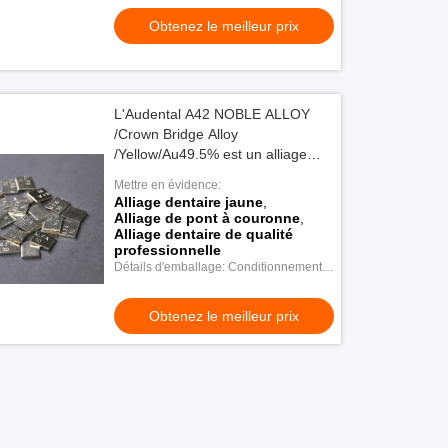
Obtenez le meilleur prix
L'Audental A42 NOBLE ALLOY
/Crown Bridge Alloy
/Yellow/Au49.5% est un alliage
dentaire de qualité professionnelle
Mettre en évidence:
pour les applications de couronne
Alliage dentaire jaune
,
et de pont
Alliage de pont à couronne
,
Alliage dentaire de qualité
professionnelle
Détails d'emballage: Conditionnement
en plastique
Obtenez le meilleur prix