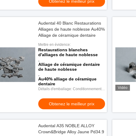
Obtenez le meilleur prix
Audental 40 Blanc Restaurations
Alliages de haute noblesse Au40%
Alliage de céramique dentaire
Mettre en évidence:
Restaurations blanches
d'alliages de haute noblesse
,
Alliage de céramique dentaire
de haute noblesse
,
Au40% alliage de céramique
dentaire
Vidéo
Détails d'emballage: Conditionnement
en plastique
Obtenez le meilleur prix
Audental A35 NOBLE ALLOY
Crown&Bridge Alloy Jaune Pd34.9