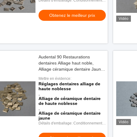
Détails d'emballage: Conditionnement
en plastique
Obtenez le meilleur prix
Vidéo
Audental 90 Restaurations
dentaires Alliage haut noble,
Alliage céramique dentaire Jaune
Au89.5%
Mettre en évidence:
Réglages dentaires alliage de
haute noblesse
,
Alliage de céramique dentaire
de haute noblesse
,
Alliage de céramique dentaire
jaune
Vidéo
Détails d'emballage: Conditionnement
en plastique